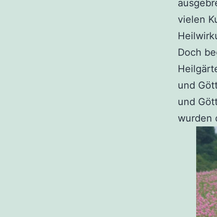
ausgebre
vielen K
Heilwirk
Doch beg
Heilgärt
und Gött
und Gött
wurden 