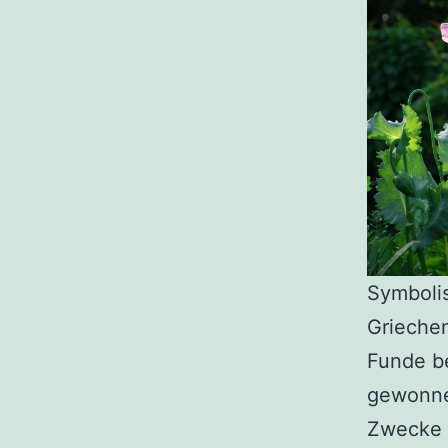
Symbolis
Griechen
Funde b
gewonne
Zwecke 