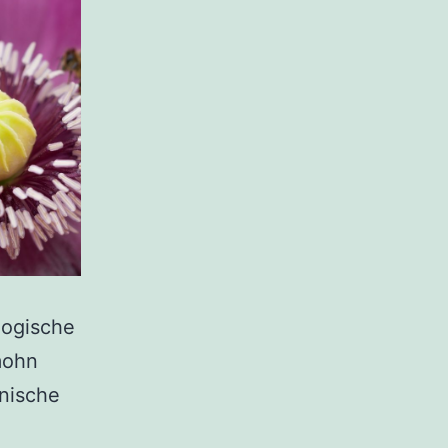
logische
mohn
nische