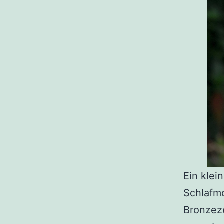
Ein klei
Schlafmo
Bronzeze