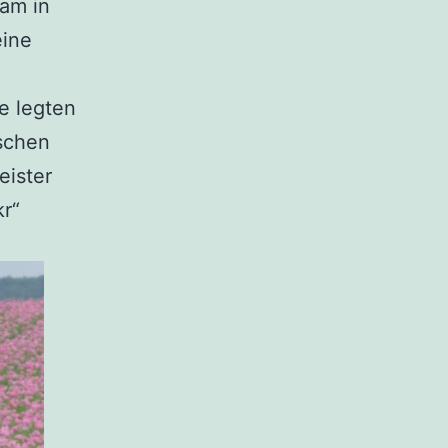
kam in
eine
e legten
nschen
eister
kr“