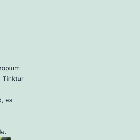
hopium
 Tinktur
d, es
de.