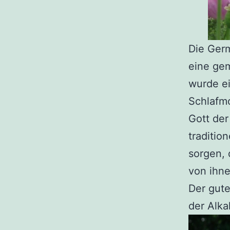
Die Germ
eine gem
wurde e
Schlafm
Gott de
traditio
sorgen, 
von ihn
Der gut
der Alka