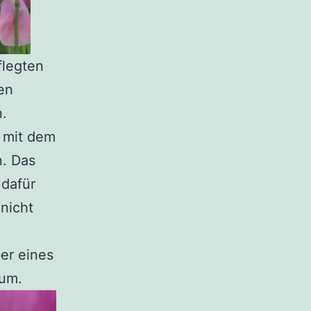
flegten
en
.
 mit dem
. Das
 dafür
nicht
er eines
ium.