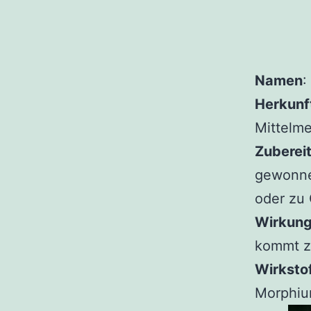
Namen
:
Herkunf
Mittelm
Zuberei
gewonnen
oder zu 
Wirkun
kommt z
Wirkstof
Morphium