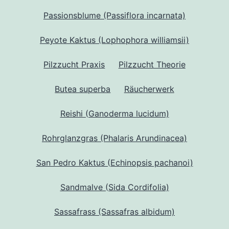
Passionsblume (Passiflora incarnata)
Peyote Kaktus (Lophophora williamsii)
Pilzzucht Praxis
Pilzzucht Theorie
Butea superba
Räucherwerk
Reishi (Ganoderma lucidum)
Rohrglanzgras (Phalaris Arundinacea)
San Pedro Kaktus (Echinopsis pachanoi)
Sandmalve (Sida Cordifolia)
Sassafrass (Sassafras albidum)