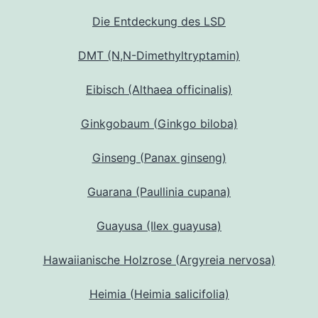
Die Entdeckung des LSD
DMT (N,N-Dimethyltryptamin)
Eibisch (Althaea officinalis)
Ginkgobaum (Ginkgo biloba)
Ginseng (Panax ginseng)
Guarana (Paullinia cupana)
Guayusa (Ilex guayusa)
Hawaiianische Holzrose (Argyreia nervosa)
Heimia (Heimia salicifolia)