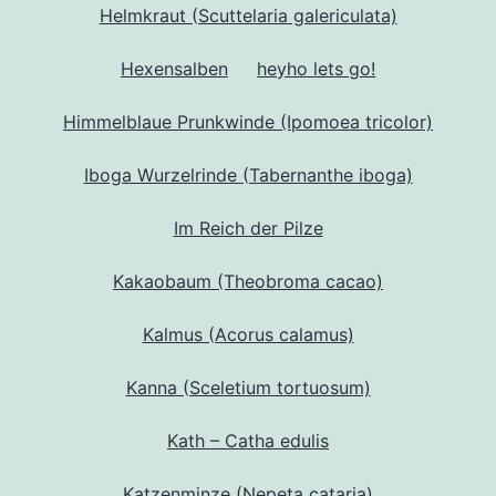
Helmkraut (Scuttelaria galericulata)
Hexensalben
heyho lets go!
Himmelblaue Prunkwinde (Ipomoea tricolor)
Iboga Wurzelrinde (Tabernanthe iboga)
Im Reich der Pilze
Kakaobaum (Theobroma cacao)
Kalmus (Acorus calamus)
Kanna (Sceletium tortuosum)
Kath – Catha edulis
Katzenminze (Nepeta cataria)