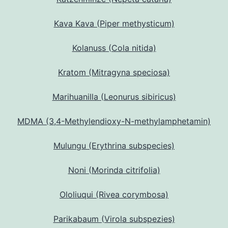
Kava Kava (Piper methysticum)
Kolanuss (Cola nitida)
Kratom (Mitragyna speciosa)
Marihuanilla (Leonurus sibiricus)
MDMA (3,4-Methylendioxy-N-methylamphetamin)
Mulungu (Erythrina subspecies)
Noni (Morinda citrifolia)
Ololiuqui (Rivea corymbosa)
Parikabaum (Virola subspezies)