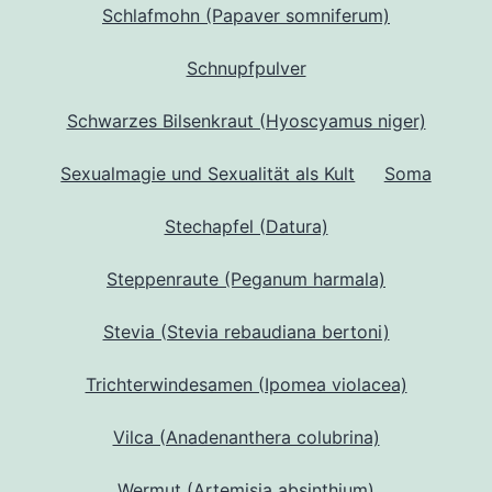
Schlafmohn (Papaver somniferum)
Schnupfpulver
Schwarzes Bilsenkraut (Hyoscyamus niger)
Sexualmagie und Sexualität als Kult
Soma
Stechapfel (Datura)
Steppenraute (Peganum harmala)
Stevia (Stevia rebaudiana bertoni)
Trichterwindesamen (Ipomea violacea)
Vilca (Anadenanthera colubrina)
Wermut (Artemisia absinthium)