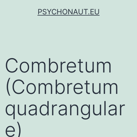
Skip
PSYCHONAUT.EU
to
content
Combretum
(Combretum
quadrangular
e)